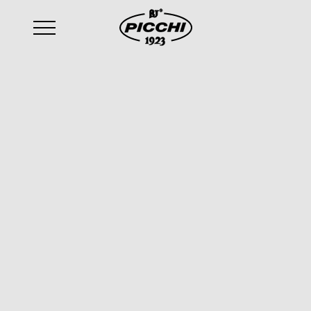
email
:
sales@picchi.eu
Allgemaines Informationsschreiben
Privacy policy
Informationsschreiben für die
Datenverarbeitung