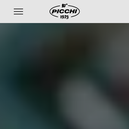
email
:
sales@picchi.eu