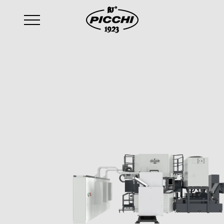
email
:
sales@picchi.eu
14-24/VSE Hp LL
Transfer