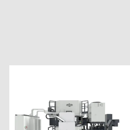
Unter den Werkzeugmaschinen müssen 
Sondermaschinen hohe 
Produktivitätsanforderungen erfüllen und 
gleichzeitig niedrige Betriebskosten aufweisen, um 
die Bedürfnisse von Kunden in verschiedenen 
Sektoren zu erfüllen.