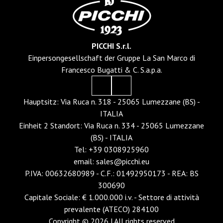
PICCHI S.r.l.
Einpersongesellschaft der Gruppe La San Marco di
Francesco Bugatti & C. S.a.p.a.
Hauptsitz: Via Ruca n. 318 - 25065 Lumezzane (BS) -
ITALIA
Einheit 2 Standort: Via Ruca n. 334 - 25065 Lumezzane
(BS) - ITALIA
Tel
:
+39 0308925960
email
:
sales@picchi.eu
P.IVA: 00632680989 - C.F.: 01492950173 - REA: BS
300690
Capitale Sociale
:
€ 1.000.000 i.v. - Settore di attività
prevalente (ATECO) 284100
Copyright
©
2026
|
All rights reserved