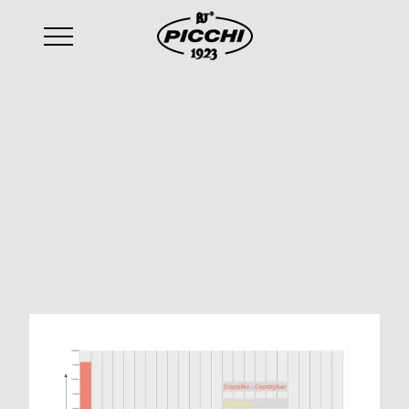
email
:
sales@picchi.eu
2025-01-16
Produktivität, Flexibilität und Mengen: Welche
Maschine soll man wählen?