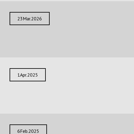
23
Mar.
2026
MACH Birmingham Messe 2026
Fortsetzen
1
Apr.
2025
PMTS 2025
Fortsetzen
6
Feb.
2025