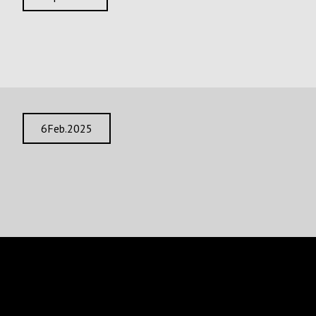
PMTS 2025
Fortsetzen
6
Feb.
2025
Ökologische Nachhaltigkeit und Energieeinsparung auf
dem Weg zur Transition 5.0
Fortsetzen