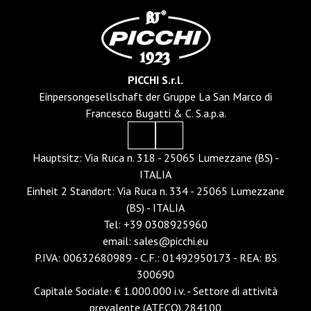
PICCHI S.r.l.
Einpersongesellschaft der Gruppe La San Marco di
Francesco Bugatti & C. S.a.p.a.
Hauptsitz: Via Ruca n. 318 - 25065 Lumezzane (BS) -
ITALIA
Einheit 2 Standort: Via Ruca n. 334 - 25065 Lumezzane
(BS) - ITALIA
Tel
:
+39 0308925960
email
:
sales@picchi.eu
P.IVA: 00632680989 - C.F.: 01492950173 - REA: BS
300690
Capitale Sociale
:
€ 1.000.000 i.v. - Settore di attività
prevalente (ATECO) 284100