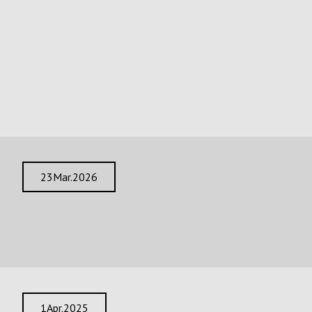
Neuigkeiten und Blog
Unsere neuesten Artikel
Siehe den Blog
Siehe alle Neuigkeiten
23
Mar.
2026
MACH Birmingham Messe 2026
Fortsetzen
1
Apr.
2025