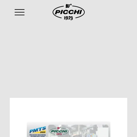
email
:
sales@picchi.eu
2025-04-01
PMTS 2025